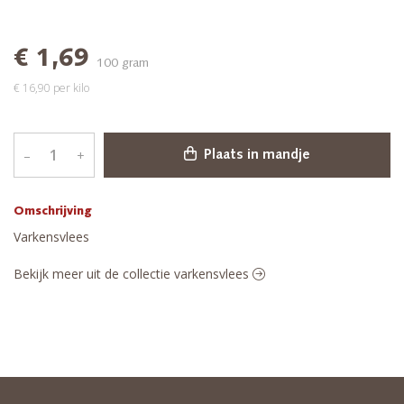
€ 1,69
100 gram
€ 16,90 per kilo
–
+
Plaats in mandje
Omschrijving
Varkensvlees
Bekijk meer uit de collectie varkensvlees