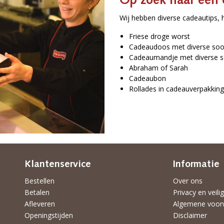
Op zoek naar een 
Wij hebben diverse cadeautips, 
Friese droge worst
Cadeaudoos met diverse soor
Cadeaumandje met diverse s
Abraham of Sarah
Cadeaubon
Rollades in cadeauverpakking
Klantenservice
Informatie
Bestellen
Over ons
Betalen
Privacy en veili
Afleveren
Algemene voor
Openingstijden
Disclaimer