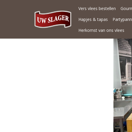
Vers vlees bestellen
Gour
Hapjes & tapas
Partypan
Herkomst van ons vlees