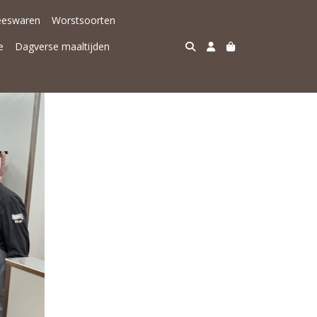
eeswaren
Worstsoorten
e
Dagverse maaltijden