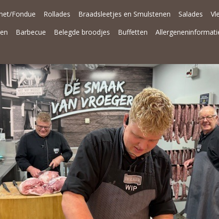
met/Fondue
Rollades
Braadsleetjes en Smulstenen
Salades
Vl
nen
Barbecue
Belegde broodjes
Buffetten
Allergeneninformati