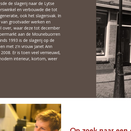
isde de slagerij naar de Lytse
rswinkel en verbouwde die tot
e generatie, ook het slagersvak. In
j van grootvader werken en
el over, waar deze tot december
supermarkt aan de Mounebuorren
nds 1993 is de slagerij op de
men met z'n vrouw Janet Ann
2008. Er is toen veel vernieuwd,
modern interieur, kortom, weer