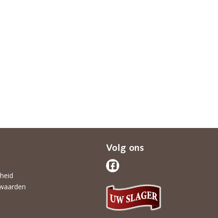
Volg ons
gheid
waarden