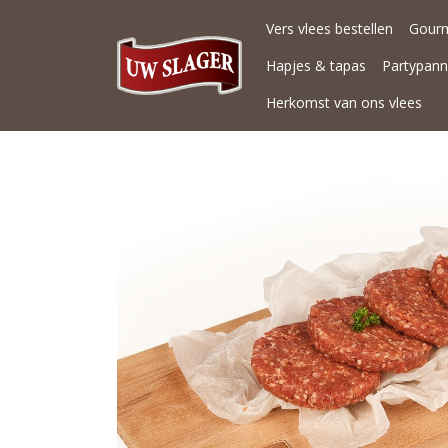
Vers vlees bestellen
Gour
Hapjes & tapas
Partypan
Herkomst van ons vlees