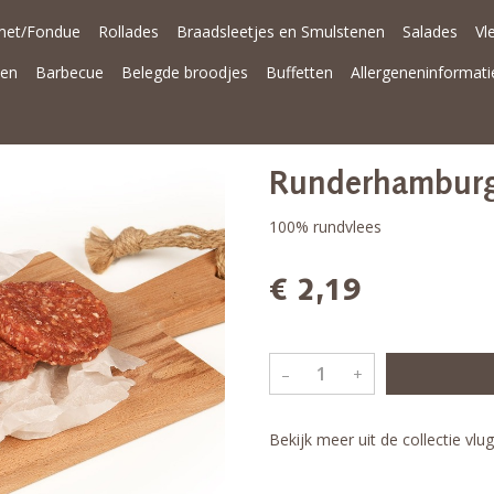
met/Fondue
Rollades
Braadsleetjes en Smulstenen
Salades
Vl
nen
Barbecue
Belegde broodjes
Buffetten
Allergeneninformati
Runderhambur
100% rundvlees
€ 2,19
–
+
Bekijk meer uit de collectie vlu