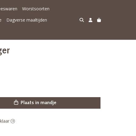
eeswaren
Worstsoorten
e
Dagverse maaltijden
ger
Plaats in mandje
gklaar