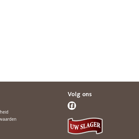
Volg ons
gheid
waarden