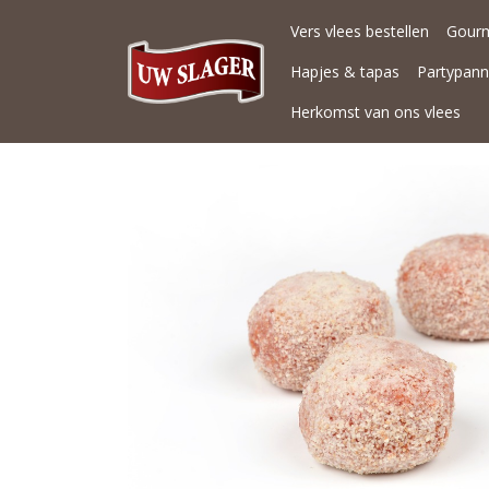
Vers vlees bestellen
Gour
Hapjes & tapas
Partypan
Herkomst van ons vlees