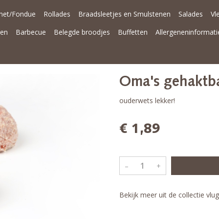
met/Fondue
Rollades
Braadsleetjes en Smulstenen
Salades
Vl
nen
Barbecue
Belegde broodjes
Buffetten
Allergeneninformati
Oma's gehaktb
ouderwets lekker!
€ 1,89
–
+
Bekijk meer uit de collectie vlu