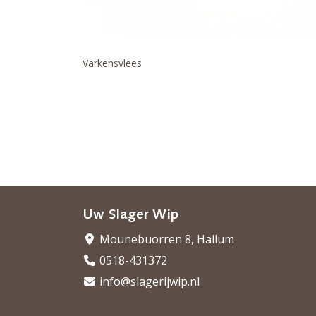
Varkensvlees
Uw Slager Wip
Mounebuorren 8, Hallum
0518-431372
info@slagerijwip.nl