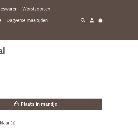
eeswaren
Worstsoorten
e
Dagverse maaltijden
al
Plaats in mandje
gklaar