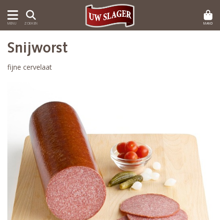
MAND
MENU
ZOEKEN
Snijworst
fijne cervelaat