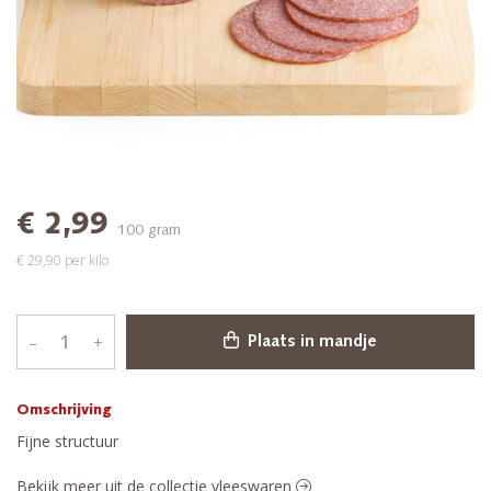
€ 2,99
100 gram
€ 29,90 per kilo
–
+
Plaats in mandje
Omschrijving
Fijne structuur
Bekijk meer uit de collectie vleeswaren