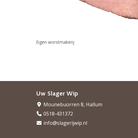
Eigen worstmakerij
Uw Slager Wip
Mounebuorren 8, Hallum
0518-431372
info@slagerijwip.nl