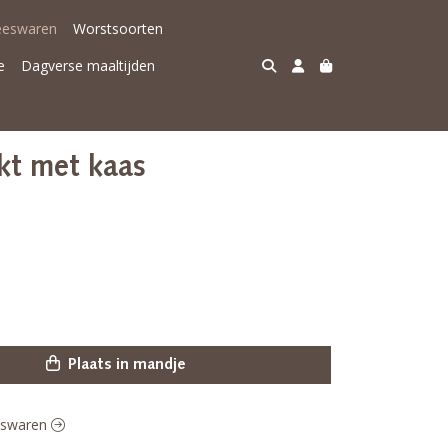
eeswaren
Worstsoorten
e
Dagverse maaltijden
kt met kaas
Plaats in mandje
eeswaren