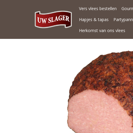
Vers vlees bestellen
Gour
Hapjes & tapas
Partypan
Herkomst van ons vlees