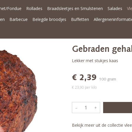
met/Fondue
Rollades
Braadsleetjes en Smulstenen
Salades
Vl
nen
Barbecue
Belegde broodjes
Buffetten
Allergeneninformati
Gebraden geha
Lekker met stukjes kaas
€ 2,39
100 gram
€ 23,90 per kilo
–
+
Bekijk meer uit de collectie vl