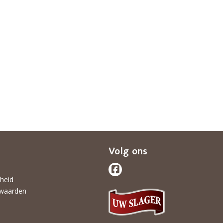
Volg ons
gheid
waarden