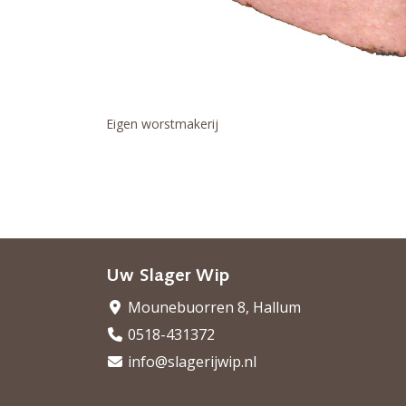
Eigen worstmakerij
Uw Slager Wip
Mounebuorren 8, Hallum
0518-431372
info@slagerijwip.nl