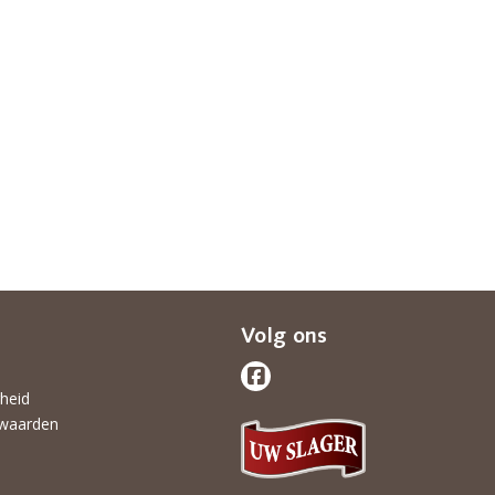
Volg ons
gheid
waarden