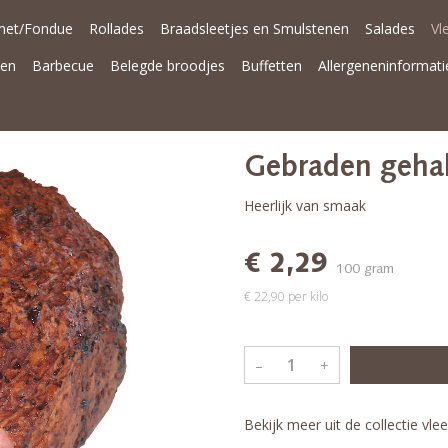
met/Fondue
Rollades
Braadsleetjes en Smulstenen
Salades
Vl
nen
Barbecue
Belegde broodjes
Buffetten
Allergeneninformati
Gebraden geha
Heerlijk van smaak
€ 2,29
100 gram
€ 22,90 per kilo
–
+
Bekijk meer uit de collectie vl