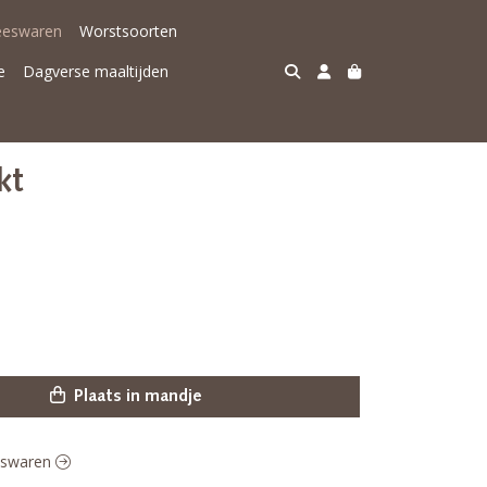
eeswaren
Worstsoorten
e
Dagverse maaltijden
kt
Plaats in mandje
eeswaren