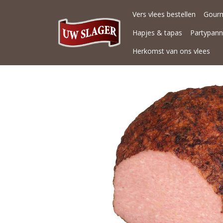
Vers vlees bestellen
Gour
Hapjes & tapas
Partypan
Herkomst van ons vlees