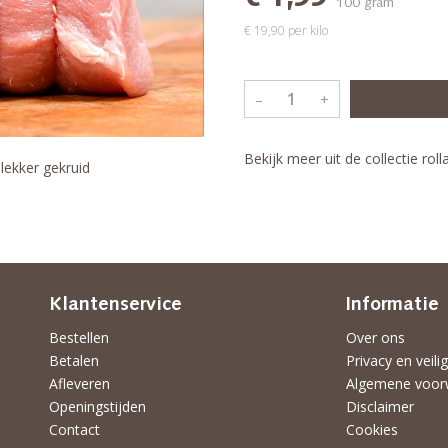
100 gram
€ 19,90 per kilo
–
+
Bekijk meer uit de collectie rol
lekker gekruid
Klantenservice
Informatie
Bestellen
Over ons
Betalen
Privacy en veili
Afleveren
Algemene voor
Openingstijden
Disclaimer
Contact
Cookies