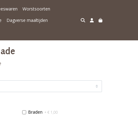
eeswaren
Worstsoorten
e
Dagverse maaltijden
lade
e
Braden
+ € 1,00