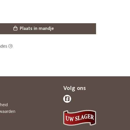
Plaats in mandje
lades
Volg ons
gheid
waarden