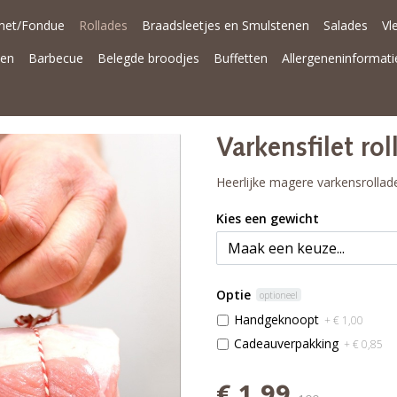
met/Fondue
Rollades
Braadsleetjes en Smulstenen
Salades
Vl
nen
Barbecue
Belegde broodjes
Buffetten
Allergeneninformati
Varkensfilet rol
Heerlijke magere varkensrollad
Kies een gewicht
Optie
optioneel
Handgeknoopt
+ € 1,00
Cadeauverpakking
+ € 0,85
€ 1,99