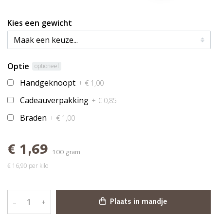
Kies een gewicht
Optie
optioneel
Handgeknoopt
+ € 1,00
Cadeauverpakking
+ € 0,85
Braden
+ € 1,00
€ 1,69
100 gram
€ 16,90 per kilo
–
+
Plaats in mandje