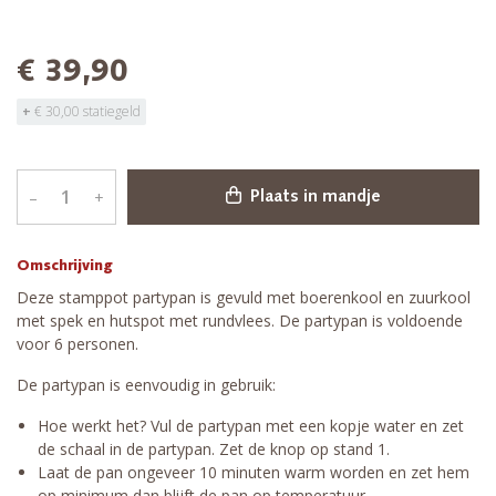
€ 39,90
+
€ 30,00 statiegeld
–
+
Plaats in mandje
Omschrijving
Deze stamppot partypan is gevuld met boerenkool en zuurkool
met spek en hutspot met rundvlees. De partypan is voldoende
voor 6 personen.
De partypan is eenvoudig in gebruik:
Hoe werkt het? Vul de partypan met een kopje water en zet
de schaal in de partypan. Zet de knop op stand 1.
Laat de pan ongeveer 10 minuten warm worden en zet hem
op minimum dan blijft de pan op temperatuur.