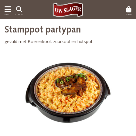
MAND
MENU
ZOEKEN
Stamppot partypan
gevuld met Boerenkool, zuurkool en hutspot