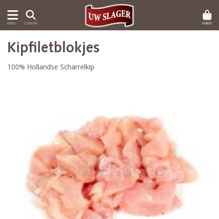
MAND
MENU
ZOEKEN
Kipfiletblokjes
100% Hollandse Scharrelkip