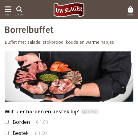
MAND
MENU
ZOEKEN
Borrelbuffet
Buffet met salade, stokbrood, koude en warme hapjes
Wilt u er borden en bestek bij?
optioneel
Borden
+ € 1,00
Bestek
+ € 1,00