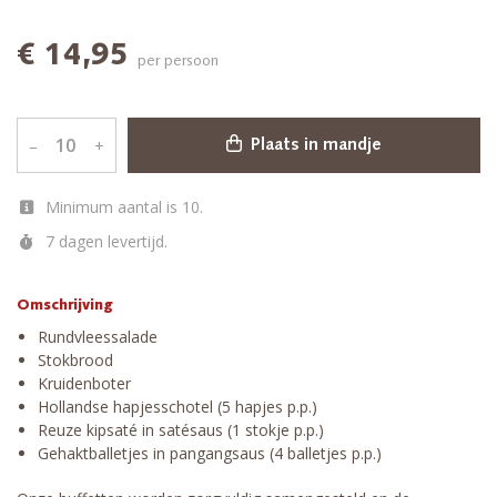
€ 14,95
per persoon
–
+
Plaats in mandje
Minimum aantal is 10.
7 dagen levertijd.
Omschrijving
Rundvleessalade
Stokbrood
Kruidenboter
Hollandse hapjesschotel (5 hapjes p.p.)
Reuze kipsaté in satésaus (1 stokje p.p.)
Gehaktballetjes in pangangsaus (4 balletjes p.p.)