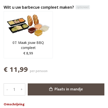
Wilt u uw barbecue compleet maken?
optioneel
07. Maak jouw BBQ
compleet
€ 8,99
€ 11,99
per persoon
–
+
Plaats in mandje
Omschrijving