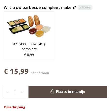
Wilt u uw barbecue compleet maken?
optioneel
07. Maak jouw BBQ
compleet
€ 8,99
€ 15,99
per persoon
–
+
Plaats in mandje
Omschrijving