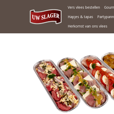
Vers vlees bestellen
Gour
Hapjes & tapas
Partypan
Herkomst van ons vlees