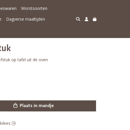
eeswaren
Worstsoorten
e
Dagverse maaltijden
tuk
fstuk op tafel uit de oven
Plaats in mandje
ndvlees