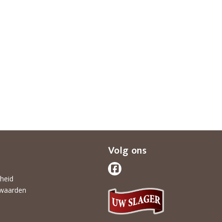
Volg ons
gheid
waarden