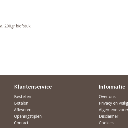
a. 200gr biefstuk.
Klantenservice
Informatie
Bestellen
Over ons
Betalen
Privacy en veili
Afleveren
Algemene voor
Openingstijden
Disclaimer
Contact
Cookies