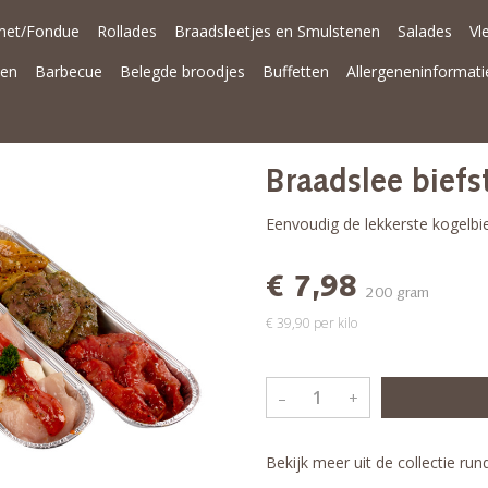
met/Fondue
Rollades
Braadsleetjes en Smulstenen
Salades
Vl
nen
Barbecue
Belegde broodjes
Buffetten
Allergeneninformati
Braadslee biefs
Eenvoudig de lekkerste kogelbie
€ 7,98
200 gram
€ 39,90 per kilo
–
+
Bekijk meer uit de collectie ru